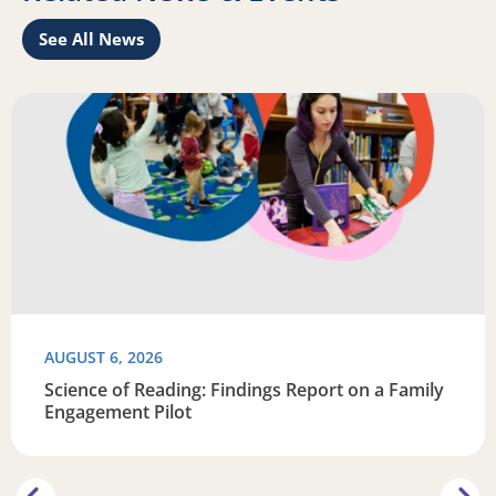
See All News
Learn
Read more about Science of Reading: Findings Report on 
R
AUGUST 6, 2026
Science of Reading: Findings Report on a Family
Engagement Pilot