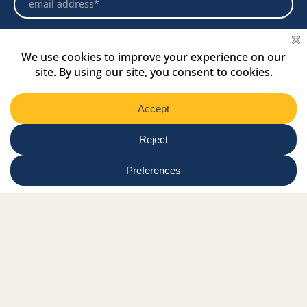
Select
Region
Submit
Facebook Link
Twitter Link
Instagram Link
Tiktok Link
Linkedin Link
Youtube Link
Shop
Online tutor login
Nationwide news & events
Contact us
Resource Hub
Privacy Policy
Get Involved
Donate