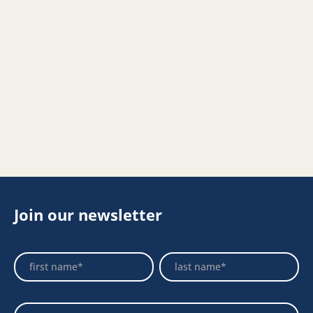
Join our newsletter
Footer
Name
Name
Newsletter